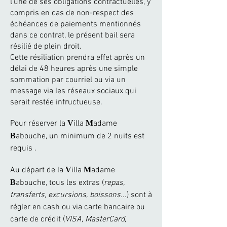
l’une de ses obligations contractuelles, y
compris en cas de non-respect des
échéances de paiements mentionnés
dans ce contrat, le présent bail sera
résilié de plein droit.
Cette résiliation prendra effet après un
délai de 48 heures après une simple
sommation par courriel ou via un
message via les réseaux sociaux qui
serait restée infructueuse.
Pour réserver la
V
illa
M
adame
B
abouche, un minimum de 2 nuits est
requis .
Au départ de la
V
illa
M
adame
B
abouche, tous les extras (
repas,
transferts, excursions, boissons...
) sont à
régler en cash ou via carte bancaire ou
carte de crédit (
VISA, MasterCard,