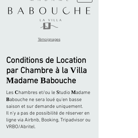
Témoignages
Conditions de Location
V
par Chambre à la
illa
M
B
adame
abouche
Les
C
hambres et/ou le
S
tudio
M
adame
B
abouche ne sera loué qu'en basse
saison et sur demande uniquement.
Il n'y a pas de possibilité de réserver en
ligne via Airbnb, Booking, Tripadvisor ou
VRBO/Abritel.