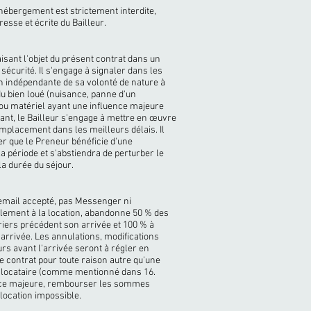
ébergement est strictement interdite,
resse et écrite du Bailleur.
aisant l'objet du présent contrat dans un
e sécurité. Il s'engage à signaler dans les
on indépendante de sa volonté de nature à
du bien loué (nuisance, panne d'un
 ou matériel ayant une influence majeure
llant, le Bailleur s'engage à mettre en œuvre
mplacement dans les meilleurs délais. Il
rer que le Preneur bénéficie d'une
la période et s'abstiendra de perturber le
la durée du séjour.
 (email accepté, pas Messenger ni
alement à la location, abandonne 50 % des
ers précédent son arrivée et 100 % à
arrivée. Les annulations, modifications
urs avant l'arrivée seront à régler en
 le contrat pour toute raison autre qu'une
du locataire (comme mentionné dans 16.
e force majeure, rembourser les sommes
location impossible.