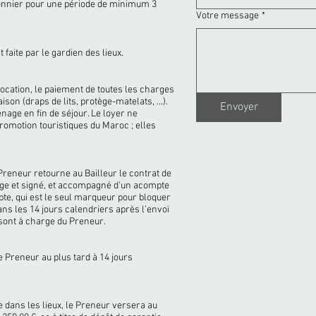
sonnier pour une période de minimum 3
Votre message
*
 faite par le gardien des lieux.
location, le paiement de toutes les charges
aison (draps de lits, protège-matelats, …).
Envoyer
age en fin de séjour. Le loyer ne
promotion touristiques du Maroc ; elles
reneur retourne au Bailleur le contrat de
ge et signé, et accompagné d’un acompte
pte, qui est le seul marqueur pour bloquer
ns les 14 jours calendriers après l’envoi
 sont à charge du Preneur.
e Preneur au plus tard à 14 jours
e dans les lieux, le Preneur versera au