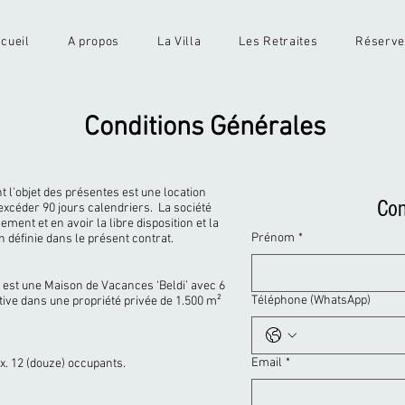
cueil
A propos
La Villa
Les Retraites
Réserv
Conditions Générales
t l'objet des présentes est une location
Con
excéder 90 jours calendriers. La société
ment et en avoir la libre disposition et la
Prénom
*
n définie dans le présent contrat.
t est une Maison de Vacances ‘Beldi’ avec 6
Téléphone (WhatsApp)
tive dans une propriété privée de 1.500 m²
Email
*
. 12 (douze) occupants.