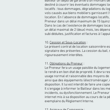
Bailleur un dépôt de garantie d'un montant de 
destiné à couvrir les éventuels dommages 
locatifs : tous dommages, dégradations du l
vols causés aux biens mobiliers garnissant l
location. En l'absence de dommages locatifs, 
Preneur dans un délai maximum de 15 (quinze
Dans le cas de l'existence de dommages locat
un délai maximal de 2 (deux) mois, les dépens
subi déduites, justification et factures à l'appui
10.
Cession et Sous-Location
:
Le présent contrat de location saisonnière es
signataire des présentes. La cession du bail, s
rigoureusement interdites.
11.
Obligations du Preneur
:
Le Preneur fera un usage paisible du logement
le rendra en bon état de propreté. Il devra res
usage normal et raisonnable des moyens de con
ainsi que des équipements (électroménager, mu
disposition. Il lui est interdit de faire une cop
Il s'engage à informer le Bailleur dans les m
incidents, ou dysfonctionnement. Le Preneur e
internet mis à sa disposition au cours de la 
exemplaire du Règlement Interne.
12.
Animaux de Compagnie
: