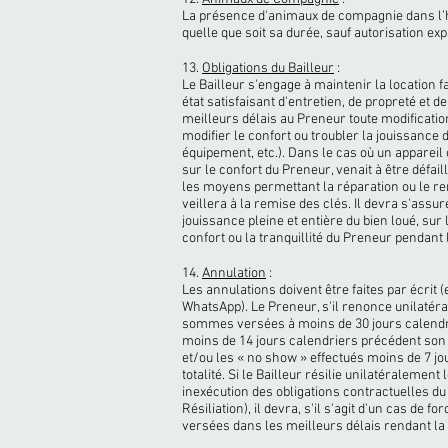
La présence d'animaux de compagnie dans l’h
quelle que soit sa durée, sauf autorisation exp
13.
Obligations du Bailleur
:
Le Bailleur s'engage à maintenir la location f
état satisfaisant d'entretien, de propreté et d
meilleurs délais au Preneur toute modificati
modifier le confort ou troubler la jouissance 
équipement, etc.). Dans le cas où un appareil
sur le confort du Preneur, venait à être défai
les moyens permettant la réparation ou le re
veillera à la remise des clés. Il devra s'assu
jouissance pleine et entière du bien loué, sur 
confort ou la tranquillité du Preneur pendant 
14.
Annulation
:
Les annulations doivent être faites par écrit
WhatsApp). Le Preneur, s'il renonce unilatér
sommes versées à moins de 30 jours calendri
moins de 14 jours calendriers précédent son 
et/ou les « no show » effectués moins de 7 jo
totalité. Si le Bailleur résilie unilatéralement
inexécution des obligations contractuelles 
Résiliation), il devra, s'il s'agit d'un cas d
versées dans les meilleurs délais rendant la 