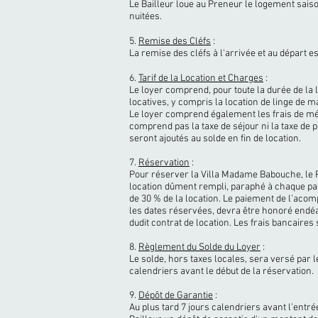
Le Bailleur loue au Preneur le logement sai
nuitées.
5.
Remise des Cléfs
:
La remise des cléfs à l'arrivée et au départ est
6.
Tarif de la Location et Charges
:
Le loyer comprend, pour toute la durée de la 
locatives, y compris la location de linge de m
Le loyer comprend également les frais de mén
comprend pas la taxe de séjour ni la taxe de 
seront ajoutés au solde en fin de location.
7.
Réservation
:
Pour réserver la Villa Madame Babouche, le P
location dûment rempli, paraphé à chaque pa
de 30 % de la location. Le paiement de l’acom
les dates réservées, devra être honoré endéa
dudit contrat de location. Les frais bancaires
8.
Règlement du Solde du Loyer
:
Le solde, hors taxes locales, sera versé par l
calendriers avant le début de la réservation.
9.
Dépôt de Garantie
:
Au plus tard 7 jours calendriers avant l’entré