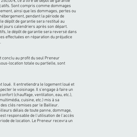
250,00 €, ce à titre de dépôt de garantie
locatifs. Sont compris comme dommages
ogement, ainsi que les dommages, pertes ou
'hébergement, pendant la période de
le dépôt de garantie sera restitué au
) jours calendriers après son départ.
ifs, le dépôt de garantie sera reversé dans
es effectuées en réparation du préjudice
.
t conclu au profit du seul Preneur
ous-location totale ou partielle, sont
 loué. Il entretiendra le logement loué et
pecter le voisinage. Il s'engage à faire un
fort (chauffage, ventilation, eau, etc.),
ltimédia, cuisine, etc.) mis à sa
ie des clés remises par le Bailleur.
eilleurs délais de toute panne, dommage,
st responsable de l'utilisation de l'accès
période de location. Le Preneur recevra un