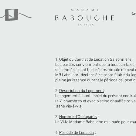
Ac
1.
Objet du Contrat de Location Saisonnière
:
Les parties conviennent que la location faisan
saisonnière, dont la durée maximale ne peut 
MB Label sarl déclare être propriétaire du loge
pleine jouissance durant la période de locatio
2.
Description du Logement
:
Le logement faisant l'objet du présent contra
(six) chambres et avec piscine chauffée priva
‘sans vis-à-vis’.
3.
Nombre d’Occupants
:
La Villa Madame Babouche est louée pour max
4.
Période de Location
: