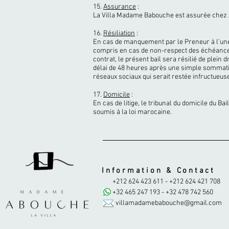
15.
Assurance
:
La Villa Madame Babouche est assurée chez 
16.
Résiliation
:
En cas de manquement par le Preneur à l’une 
compris en cas de non-respect des échéanc
contrat, le présent bail sera résilié de plein d
délai de 48 heures après une simple sommati
réseaux sociaux qui serait restée infructueus
17.
Domicile
:
En cas de litige, le tribunal du domicile du Ba
soumis à la loi marocaine.
Information & Contact
+212 624 423 611 - +212 624 421 708
+32 465 247 193 - +32 478 742 560​
villamadamebabouche@gmail.com