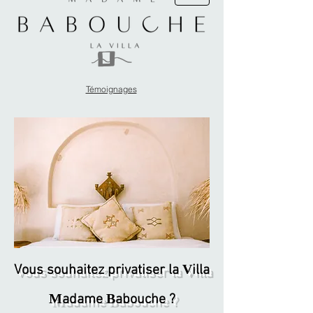
Témoignages
V
Vous souhaitez privatiser la
illa
M
B
adame
abouche ?